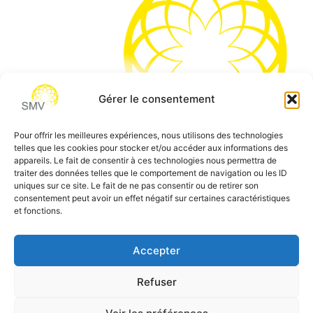
Gérer le consentement
Pour offrir les meilleures expériences, nous utilisons des technologies
telles que les cookies pour stocker et/ou accéder aux informations des
SMV permet de vous aider à gagner du temps et vous
appareils. Le fait de consentir à ces technologies nous permettra de
traiter des données telles que le comportement de navigation ou les ID
permettre de vous concentrer sur l’essentiel de votre
uniques sur ce site. Le fait de ne pas consentir ou de retirer son
métier
consentement peut avoir un effet négatif sur certaines caractéristiques
et fonctions.
Siège social:
7 allée des Atlantes – 28000 Chartres
Téléphone:
0 805 69 64 75 / 02 37 34 04 04
Accepter
Email:
contact@smvformation.fr
Création & Hébergement Web Cloud par
Heberg-24
Refuser