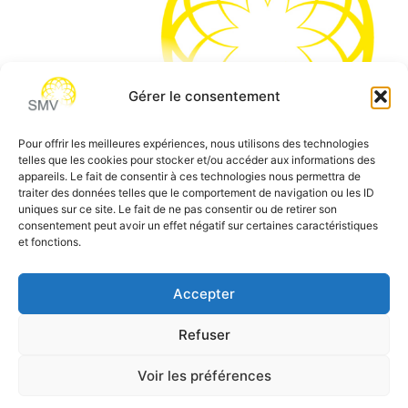
Gérer le consentement
Pour offrir les meilleures expériences, nous utilisons des technologies
telles que les cookies pour stocker et/ou accéder aux informations des
SMV permet de vous aider à gagner du temps et vous
appareils. Le fait de consentir à ces technologies nous permettra de
traiter des données telles que le comportement de navigation ou les ID
permettre de vous concentrer sur l’essentiel de votre
uniques sur ce site. Le fait de ne pas consentir ou de retirer son
métier
consentement peut avoir un effet négatif sur certaines caractéristiques
et fonctions.
Siège social:
7 allée des Atlantes – 28000 Chartres
Téléphone:
0 805 69 64 75 / 02 37 34 04 04
Accepter
Email:
contact@smvformation.fr
Refuser
Création & Hébergement Web Cloud par
Heberg-24
Voir les préférences