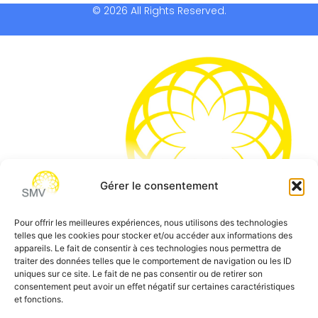
© 2026 All Rights Reserved.
Gérer le consentement
Pour offrir les meilleures expériences, nous utilisons des technologies
telles que les cookies pour stocker et/ou accéder aux informations des
SMV permet de vous aider à gagner du temps et vous
appareils. Le fait de consentir à ces technologies nous permettra de
traiter des données telles que le comportement de navigation ou les ID
permettre de vous concentrer sur l’essentiel de votre
uniques sur ce site. Le fait de ne pas consentir ou de retirer son
métier
consentement peut avoir un effet négatif sur certaines caractéristiques
et fonctions.
Siège social:
7 allée des Atlantes – 28000 Chartres