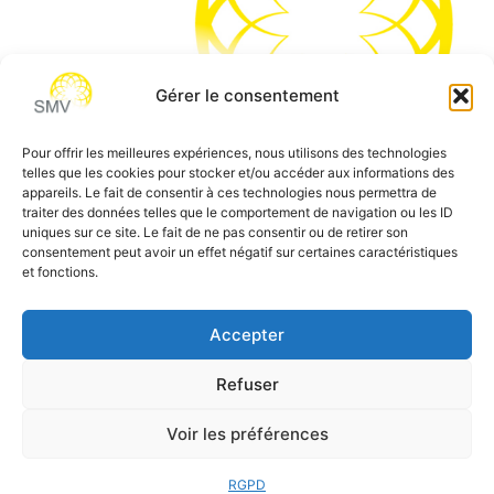
Gérer le consentement
Pour offrir les meilleures expériences, nous utilisons des technologies
telles que les cookies pour stocker et/ou accéder aux informations des
SMV permet de vous aider à gagner du temps et vous
appareils. Le fait de consentir à ces technologies nous permettra de
traiter des données telles que le comportement de navigation ou les ID
permettre de vous concentrer sur l’essentiel de votre
uniques sur ce site. Le fait de ne pas consentir ou de retirer son
métier
consentement peut avoir un effet négatif sur certaines caractéristiques
et fonctions.
Siège social:
7 allée des Atlantes – 28000 Chartres
Téléphone:
0 805 69 64 75 / 02 37 34 04 04
Accepter
Email:
contact@smvformation.fr
Refuser
Création & Hébergement Web Cloud par
Heberg-24
Voir les préférences
RGPD