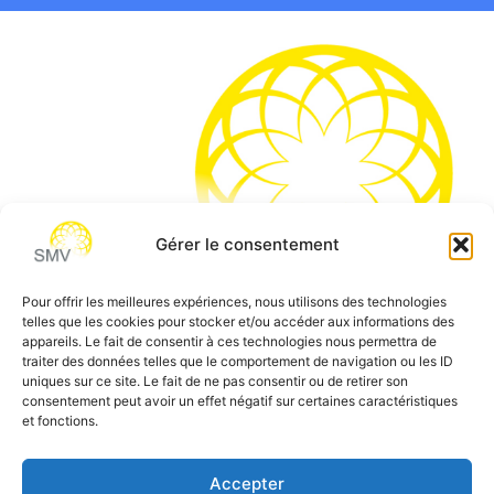
Gérer le consentement
Pour offrir les meilleures expériences, nous utilisons des technologies
telles que les cookies pour stocker et/ou accéder aux informations des
SMV permet de vous aider à gagner du temps et vous
appareils. Le fait de consentir à ces technologies nous permettra de
traiter des données telles que le comportement de navigation ou les ID
permettre de vous concentrer sur l’essentiel de votre
uniques sur ce site. Le fait de ne pas consentir ou de retirer son
métier
consentement peut avoir un effet négatif sur certaines caractéristiques
et fonctions.
Siège social:
7 allée des Atlantes – 28000 Chartres
Téléphone:
0 805 69 64 75 / 02 37 34 04 04
Accepter
Email:
contact@smvformation.fr