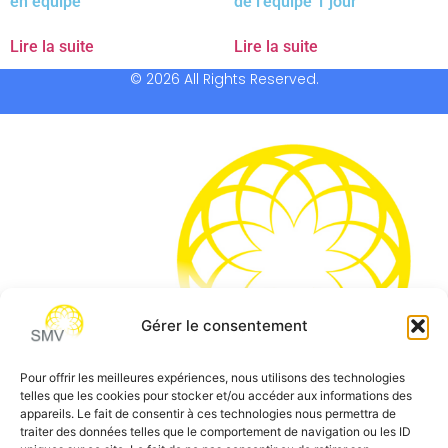
en équipe
de l’équipe 1 jour
Lire la suite
Lire la suite
© 2026 All Rights Reserved.
Gérer le consentement
Pour offrir les meilleures expériences, nous utilisons des technologies
telles que les cookies pour stocker et/ou accéder aux informations des
SMV permet de vous aider à gagner du temps et vous
appareils. Le fait de consentir à ces technologies nous permettra de
traiter des données telles que le comportement de navigation ou les ID
permettre de vous concentrer sur l’essentiel de votre