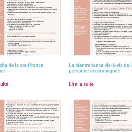
che de la souffrance
La bientraitance vis-à-vis de 
que
personne accompagnée
suite
Lire la suite