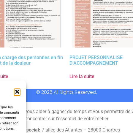
n charge des personnes en fin
PROJET PERSONNALISE
t de la douleur
D’ACCOMPAGNEMENT
suite
Lire la suite
© 2026 All Rights Reserved.
s que les
 permet de vous aider à gagner du temps et vous permettre de 
de consentir
mportement
concentrer sur l’essentiel de votre métier
 retirer son
onctions.
Siège social:
7 allée des Atlantes – 28000 Chartres