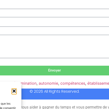
Envoyer
t
,
autodétermination
,
autonomie
,
compétences
,
établisseme
© 2026 All Rights Reserved.
s que les
 permet de vous aider à gagner du temps et vous permettre de 
de consentir