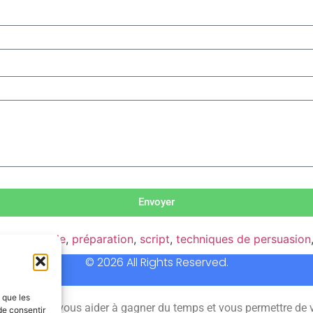
Envoyer
appels
,
guide
,
préparation
,
script
,
techniques de persuasion
© 2026 All Rights Reserved.
s que les
 permet de vous aider à gagner du temps et vous permettre de 
de consentir