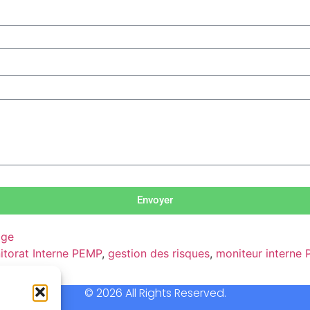
Envoyer
age
itorat Interne PEMP
,
gestion des risques
,
moniteur interne
© 2026 All Rights Reserved.