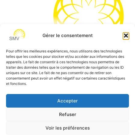
Gérer le consentement
Pour offrir les meilleures expériences, nous utilisons des technologies
telles que les cookies pour stocker et/ou accéder aux informations des
SMV permet de vous aider à gagner du temps et vous
appareils. Le fait de consentir à ces technologies nous permettra de
traiter des données telles que le comportement de navigation ou les ID
permettre de vous concentrer sur l’essentiel de votre
uniques sur ce site. Le fait de ne pas consentir ou de retirer son
métier
consentement peut avoir un effet négatif sur certaines caractéristiques
et fonctions.
Siège social:
7 allée des Atlantes – 28000 Chartres
Téléphone:
0 805 69 64 75 / 02 37 34 04 04
Accepter
Email:
contact@smvformation.fr
Création & Hébergement Web Cloud par
Heberg-24
Refuser
Voir les préférences