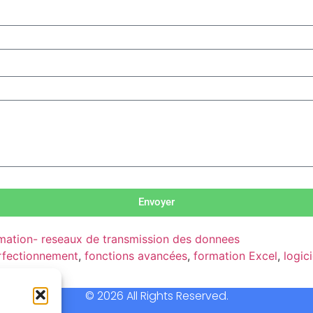
Envoyer
ormation- reseaux de transmission des donnees
rfectionnement
,
fonctions avancées
,
formation Excel
,
logic
© 2026 All Rights Reserved.