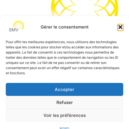
Gérer le consentement
Pour offrir les meilleures expériences, nous utilisons des technologies
telles que les cookies pour stocker et/ou accéder aux informations des
SMV permet de vous aider à gagner du temps et vous
appareils. Le fait de consentir à ces technologies nous permettra de
traiter des données telles que le comportement de navigation ou les ID
permettre de vous concentrer sur l’essentiel de votre
uniques sur ce site. Le fait de ne pas consentir ou de retirer son
métier
consentement peut avoir un effet négatif sur certaines caractéristiques
et fonctions.
Siège social:
7 allée des Atlantes – 28000 Chartres
Téléphone:
0 805 69 64 75 / 02 37 34 04 04
Accepter
Email:
contact@smvformation.fr
Création & Hébergement Web Cloud par
Heberg-24
Refuser
Voir les préférences
RGPD