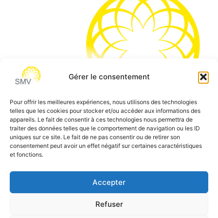
Gérer le consentement
Pour offrir les meilleures expériences, nous utilisons des technologies
telles que les cookies pour stocker et/ou accéder aux informations des
SMV permet de vous aider à gagner du temps et vous
appareils. Le fait de consentir à ces technologies nous permettra de
traiter des données telles que le comportement de navigation ou les ID
permettre de vous concentrer sur l’essentiel de votre
uniques sur ce site. Le fait de ne pas consentir ou de retirer son
métier
consentement peut avoir un effet négatif sur certaines caractéristiques
et fonctions.
Siège social:
7 allée des Atlantes – 28000 Chartres
Téléphone:
0 805 69 64 75 / 02 37 34 04 04
Accepter
Email:
contact@smvformation.fr
Création & Hébergement Web Cloud par
Heberg-24
Refuser