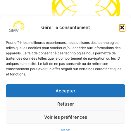
Gérer le consentement
Pour offrir les meilleures expériences, nous utilisons des technologies
telles que les cookies pour stocker et/ou accéder aux informations des
SMV permet de vous aider à gagner du temps et vous
appareils. Le fait de consentir à ces technologies nous permettra de
traiter des données telles que le comportement de navigation ou les ID
permettre de vous concentrer sur l’essentiel de votre
uniques sur ce site. Le fait de ne pas consentir ou de retirer son
métier
consentement peut avoir un effet négatif sur certaines caractéristiques
et fonctions.
Siège social:
7 allée des Atlantes – 28000 Chartres
Téléphone:
0 805 69 64 75 / 02 37 34 04 04
Accepter
Email:
contact@smvformation.fr
Création & Hébergement Web Cloud par
Heberg-24
Refuser
Voir les préférences
RGPD