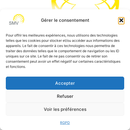
Gérer le consentement
Pour offrir les meilleures expériences, nous utilisons des technologies
telles que les cookies pour stocker et/ou accéder aux informations des
SMV permet de vous aider à gagner du temps et vous
appareils. Le fait de consentir à ces technologies nous permettra de
traiter des données telles que le comportement de navigation ou les ID
permettre de vous concentrer sur l’essentiel de votre
uniques sur ce site. Le fait de ne pas consentir ou de retirer son
métier
consentement peut avoir un effet négatif sur certaines caractéristiques
et fonctions.
Siège social:
7 allée des Atlantes – 28000 Chartres
Téléphone:
0 805 69 64 75 / 02 37 34 04 04
Accepter
Email:
contact@smvformation.fr
Création & Hébergement Web Cloud par
Heberg-24
Refuser
Voir les préférences
RGPD