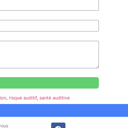
ion
,
risque auditif
,
santé auditive
vous