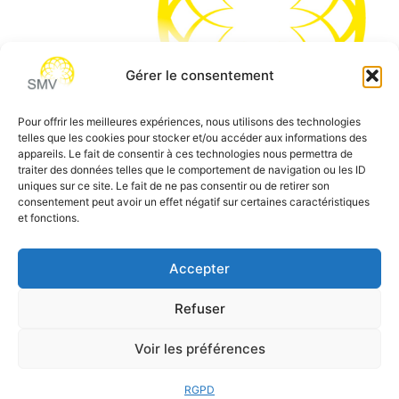
Gérer le consentement
Pour offrir les meilleures expériences, nous utilisons des technologies
telles que les cookies pour stocker et/ou accéder aux informations des
SMV permet de vous aider à gagner du temps et vous
appareils. Le fait de consentir à ces technologies nous permettra de
traiter des données telles que le comportement de navigation ou les ID
permettre de vous concentrer sur l’essentiel de votre
uniques sur ce site. Le fait de ne pas consentir ou de retirer son
métier
consentement peut avoir un effet négatif sur certaines caractéristiques
et fonctions.
Siège social:
7 allée des Atlantes – 28000 Chartres
Téléphone:
0 805 69 64 75 / 02 37 34 04 04
Accepter
Email:
contact@smvformation.fr
Refuser
Création & Hébergement Web Cloud par
Heberg-24
Voir les préférences
RGPD