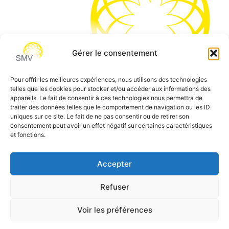
Gérer le consentement
Pour offrir les meilleures expériences, nous utilisons des technologies
telles que les cookies pour stocker et/ou accéder aux informations des
SMV permet de vous aider à gagner du temps et vous
appareils. Le fait de consentir à ces technologies nous permettra de
traiter des données telles que le comportement de navigation ou les ID
permettre de vous concentrer sur l’essentiel de votre
uniques sur ce site. Le fait de ne pas consentir ou de retirer son
métier
consentement peut avoir un effet négatif sur certaines caractéristiques
et fonctions.
Siège social:
7 allée des Atlantes – 28000 Chartres
Téléphone:
0 805 69 64 75 / 02 37 34 04 04
Accepter
Email:
contact@smvformation.fr
Refuser
Création & Hébergement Web Cloud par
Heberg-24
Voir les préférences