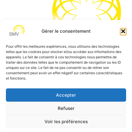
Gérer le consentement
Pour offrir les meilleures expériences, nous utilisons des technologies
telles que les cookies pour stocker et/ou accéder aux informations des
SMV permet de vous aider à gagner du temps et vous
appareils. Le fait de consentir à ces technologies nous permettra de
traiter des données telles que le comportement de navigation ou les ID
permettre de vous concentrer sur l’essentiel de votre
uniques sur ce site. Le fait de ne pas consentir ou de retirer son
métier
consentement peut avoir un effet négatif sur certaines caractéristiques
et fonctions.
Siège social:
7 allée des Atlantes – 28000 Chartres
Téléphone:
0 805 69 64 75 / 02 37 34 04 04
Accepter
Email:
contact@smvformation.fr
Refuser
Création & Hébergement Web Cloud par
Heberg-24
Voir les préférences