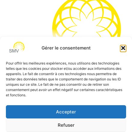
Gérer le consentement
Pour offrir les meilleures expériences, nous utilisons des technologies
telles que les cookies pour stocker et/ou accéder aux informations des
SMV permet de vous aider à gagner du temps et vous
appareils. Le fait de consentir à ces technologies nous permettra de
traiter des données telles que le comportement de navigation ou les ID
permettre de vous concentrer sur l’essentiel de votre
uniques sur ce site. Le fait de ne pas consentir ou de retirer son
métier
consentement peut avoir un effet négatif sur certaines caractéristiques
et fonctions.
Siège social:
7 allée des Atlantes – 28000 Chartres
Téléphone:
0 805 69 64 75 / 02 37 34 04 04
Accepter
Email:
contact@smvformation.fr
Refuser
Création & Hébergement Web Cloud par
Heberg-24