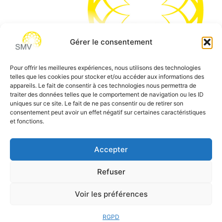
Gérer le consentement
Pour offrir les meilleures expériences, nous utilisons des technologies
telles que les cookies pour stocker et/ou accéder aux informations des
SMV permet de vous aider à gagner du temps et vous
appareils. Le fait de consentir à ces technologies nous permettra de
traiter des données telles que le comportement de navigation ou les ID
permettre de vous concentrer sur l’essentiel de votre
uniques sur ce site. Le fait de ne pas consentir ou de retirer son
métier
consentement peut avoir un effet négatif sur certaines caractéristiques
et fonctions.
Siège social:
7 allée des Atlantes – 28000 Chartres
Téléphone:
0 805 69 64 75 / 02 37 34 04 04
Accepter
Email:
contact@smvformation.fr
Refuser
Création & Hébergement Web Cloud par
Heberg-24
Voir les préférences
RGPD