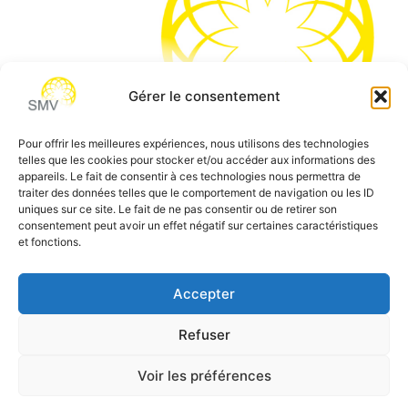
Gérer le consentement
Pour offrir les meilleures expériences, nous utilisons des technologies
telles que les cookies pour stocker et/ou accéder aux informations des
SMV permet de vous aider à gagner du temps et vous
appareils. Le fait de consentir à ces technologies nous permettra de
traiter des données telles que le comportement de navigation ou les ID
permettre de vous concentrer sur l’essentiel de votre
uniques sur ce site. Le fait de ne pas consentir ou de retirer son
métier
consentement peut avoir un effet négatif sur certaines caractéristiques
et fonctions.
Siège social:
7 allée des Atlantes – 28000 Chartres
Téléphone:
0 805 69 64 75 / 02 37 34 04 04
Accepter
Email:
contact@smvformation.fr
Refuser
Création & Hébergement Web Cloud par
Heberg-24
Voir les préférences