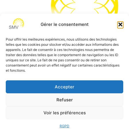
Gérer le consentement
Pour offrir les meilleures expériences, nous utilisons des technologies
telles que les cookies pour stocker et/ou accéder aux informations des
SMV permet de vous aider à gagner du temps et vous
appareils. Le fait de consentir à ces technologies nous permettra de
traiter des données telles que le comportement de navigation ou les ID
permettre de vous concentrer sur l’essentiel de votre
uniques sur ce site. Le fait de ne pas consentir ou de retirer son
métier
consentement peut avoir un effet négatif sur certaines caractéristiques
et fonctions.
Siège social:
7 allée des Atlantes – 28000 Chartres
Téléphone:
0 805 69 64 75 / 02 37 34 04 04
Accepter
Email:
contact@smvformation.fr
Refuser
Création & Hébergement Web Cloud par
Heberg-24
Voir les préférences
RGPD