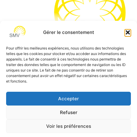
Gérer le consentement
Pour offrir les meilleures expériences, nous utilisons des technologies
telles que les cookies pour stocker et/ou accéder aux informations des
SMV permet de vous aider à gagner du temps et vous
appareils. Le fait de consentir à ces technologies nous permettra de
traiter des données telles que le comportement de navigation ou les ID
permettre de vous concentrer sur l’essentiel de votre
uniques sur ce site. Le fait de ne pas consentir ou de retirer son
métier
consentement peut avoir un effet négatif sur certaines caractéristiques
et fonctions.
Siège social:
7 allée des Atlantes – 28000 Chartres
Téléphone:
0 805 69 64 75 / 02 37 34 04 04
Accepter
Email:
contact@smvformation.fr
Refuser
Création & Hébergement Web Cloud par
Heberg-24
Voir les préférences