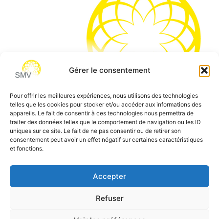
Gérer le consentement
Pour offrir les meilleures expériences, nous utilisons des technologies
telles que les cookies pour stocker et/ou accéder aux informations des
SMV permet de vous aider à gagner du temps et vous
appareils. Le fait de consentir à ces technologies nous permettra de
traiter des données telles que le comportement de navigation ou les ID
permettre de vous concentrer sur l’essentiel de votre
uniques sur ce site. Le fait de ne pas consentir ou de retirer son
métier
consentement peut avoir un effet négatif sur certaines caractéristiques
et fonctions.
Siège social:
7 allée des Atlantes – 28000 Chartres
Téléphone:
0 805 69 64 75 / 02 37 34 04 04
Accepter
Email:
contact@smvformation.fr
Refuser
Création & Hébergement Web Cloud par
Heberg-24