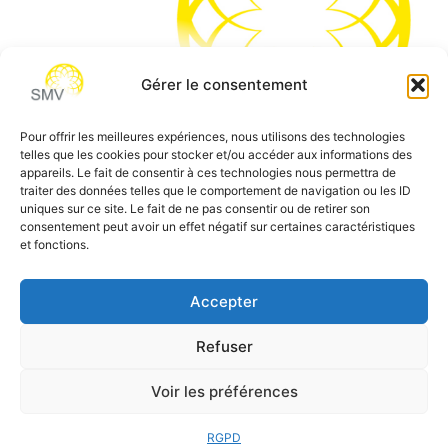
Gérer le consentement
Pour offrir les meilleures expériences, nous utilisons des technologies
telles que les cookies pour stocker et/ou accéder aux informations des
SMV permet de vous aider à gagner du temps et vous
appareils. Le fait de consentir à ces technologies nous permettra de
traiter des données telles que le comportement de navigation ou les ID
permettre de vous concentrer sur l’essentiel de votre
uniques sur ce site. Le fait de ne pas consentir ou de retirer son
métier
consentement peut avoir un effet négatif sur certaines caractéristiques
et fonctions.
Siège social:
7 allée des Atlantes – 28000 Chartres
Téléphone:
0 805 69 64 75 / 02 37 34 04 04
Accepter
Email:
contact@smvformation.fr
Refuser
Création & Hébergement Web Cloud par
Heberg-24
Voir les préférences
RGPD