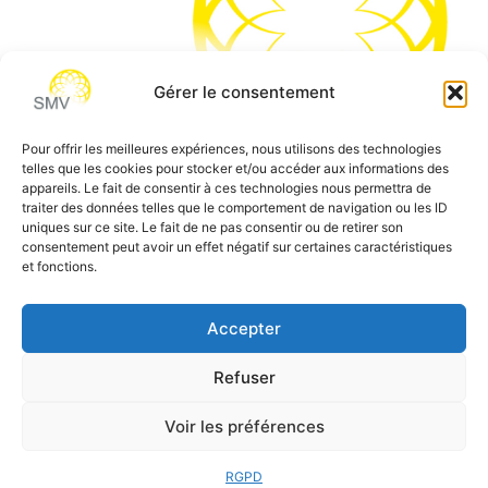
Gérer le consentement
Pour offrir les meilleures expériences, nous utilisons des technologies
telles que les cookies pour stocker et/ou accéder aux informations des
SMV permet de vous aider à gagner du temps et vous
appareils. Le fait de consentir à ces technologies nous permettra de
traiter des données telles que le comportement de navigation ou les ID
permettre de vous concentrer sur l’essentiel de votre
uniques sur ce site. Le fait de ne pas consentir ou de retirer son
métier
consentement peut avoir un effet négatif sur certaines caractéristiques
et fonctions.
Siège social:
7 allée des Atlantes – 28000 Chartres
Téléphone:
0 805 69 64 75 / 02 37 34 04 04
Accepter
Email:
contact@smvformation.fr
Refuser
Création & Hébergement Web Cloud par
Heberg-24
Voir les préférences
RGPD