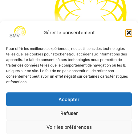
Gérer le consentement
Pour offrir les meilleures expériences, nous utilisons des technologies
telles que les cookies pour stocker et/ou accéder aux informations des
SMV permet de vous aider à gagner du temps et vous
appareils. Le fait de consentir à ces technologies nous permettra de
traiter des données telles que le comportement de navigation ou les ID
permettre de vous concentrer sur l’essentiel de votre
uniques sur ce site. Le fait de ne pas consentir ou de retirer son
métier
consentement peut avoir un effet négatif sur certaines caractéristiques
et fonctions.
Siège social:
7 allée des Atlantes – 28000 Chartres
Téléphone:
0 805 69 64 75 / 02 37 34 04 04
Accepter
Email:
contact@smvformation.fr
Refuser
Création & Hébergement Web Cloud par
Heberg-24
Voir les préférences