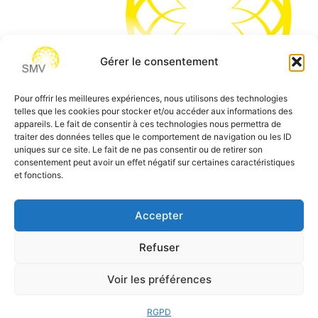
Gérer le consentement
Pour offrir les meilleures expériences, nous utilisons des technologies
telles que les cookies pour stocker et/ou accéder aux informations des
SMV permet de vous aider à gagner du temps et vous
appareils. Le fait de consentir à ces technologies nous permettra de
traiter des données telles que le comportement de navigation ou les ID
permettre de vous concentrer sur l’essentiel de votre
uniques sur ce site. Le fait de ne pas consentir ou de retirer son
métier
consentement peut avoir un effet négatif sur certaines caractéristiques
et fonctions.
Siège social:
7 allée des Atlantes – 28000 Chartres
Téléphone:
0 805 69 64 75 / 02 37 34 04 04
Accepter
Email:
contact@smvformation.fr
Refuser
Création & Hébergement Web Cloud par
Heberg-24
Voir les préférences
RGPD