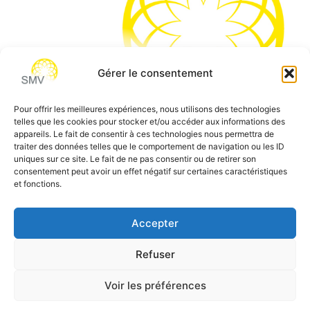
Gérer le consentement
Pour offrir les meilleures expériences, nous utilisons des technologies
telles que les cookies pour stocker et/ou accéder aux informations des
SMV permet de vous aider à gagner du temps et vous
appareils. Le fait de consentir à ces technologies nous permettra de
traiter des données telles que le comportement de navigation ou les ID
permettre de vous concentrer sur l’essentiel de votre
uniques sur ce site. Le fait de ne pas consentir ou de retirer son
métier
consentement peut avoir un effet négatif sur certaines caractéristiques
et fonctions.
Siège social:
7 allée des Atlantes – 28000 Chartres
Téléphone:
0 805 69 64 75 / 02 37 34 04 04
Accepter
Email:
contact@smvformation.fr
Refuser
Création & Hébergement Web Cloud par
Heberg-24
Voir les préférences