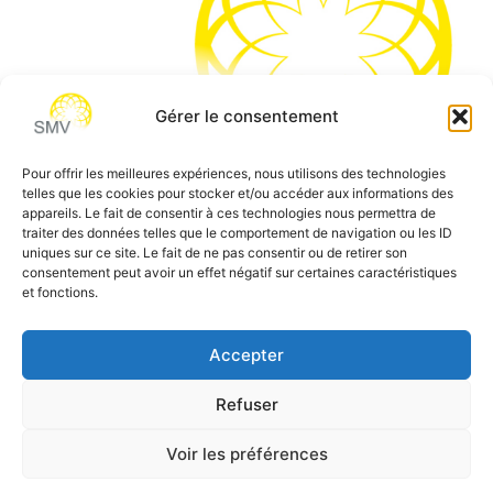
Gérer le consentement
Pour offrir les meilleures expériences, nous utilisons des technologies
telles que les cookies pour stocker et/ou accéder aux informations des
SMV permet de vous aider à gagner du temps et vous
appareils. Le fait de consentir à ces technologies nous permettra de
traiter des données telles que le comportement de navigation ou les ID
permettre de vous concentrer sur l’essentiel de votre
uniques sur ce site. Le fait de ne pas consentir ou de retirer son
métier
consentement peut avoir un effet négatif sur certaines caractéristiques
et fonctions.
Siège social:
7 allée des Atlantes – 28000 Chartres
Téléphone:
0 805 69 64 75 / 02 37 34 04 04
Accepter
Email:
contact@smvformation.fr
Refuser
Création & Hébergement Web Cloud par
Heberg-24
Voir les préférences