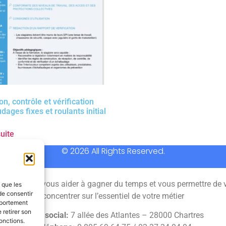
n, contrôle et vérification
ages fixes et roulants initial
suite
© 2026 All Rights Reserved.
 permet de vous aider à gagner du temps et vous permettre de 
s que les
de consentir
concentrer sur l’essentiel de votre métier
mportement
 retirer son
Siège social:
7 allée des Atlantes – 28000 Chartres
onctions.