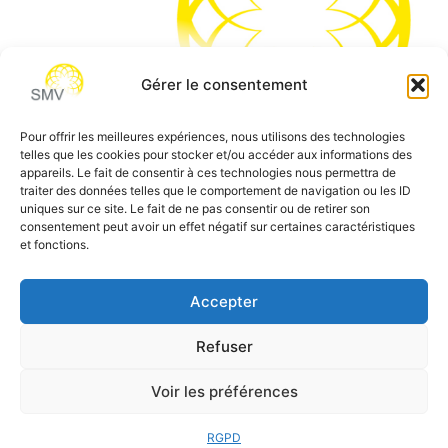
Gérer le consentement
Pour offrir les meilleures expériences, nous utilisons des technologies
telles que les cookies pour stocker et/ou accéder aux informations des
SMV permet de vous aider à gagner du temps et vous
appareils. Le fait de consentir à ces technologies nous permettra de
traiter des données telles que le comportement de navigation ou les ID
permettre de vous concentrer sur l’essentiel de votre
uniques sur ce site. Le fait de ne pas consentir ou de retirer son
métier
consentement peut avoir un effet négatif sur certaines caractéristiques
et fonctions.
Siège social:
7 allée des Atlantes – 28000 Chartres
Téléphone:
0 805 69 64 75 / 02 37 34 04 04
Accepter
Email:
contact@smvformation.fr
Refuser
Création & Hébergement Web Cloud par
Heberg-24
Voir les préférences
RGPD