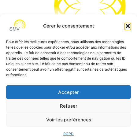
Gérer le consentement
Pour offrir les meilleures expériences, nous utilisons des technologies
telles que les cookies pour stocker et/ou accéder aux informations des
SMV permet de vous aider à gagner du temps et vous
appareils. Le fait de consentir à ces technologies nous permettra de
traiter des données telles que le comportement de navigation ou les ID
permettre de vous concentrer sur l’essentiel de votre
uniques sur ce site. Le fait de ne pas consentir ou de retirer son
métier
consentement peut avoir un effet négatif sur certaines caractéristiques
et fonctions.
Siège social:
7 allée des Atlantes – 28000 Chartres
Téléphone:
0 805 69 64 75 / 02 37 34 04 04
Accepter
Email:
contact@smvformation.fr
Refuser
Création & Hébergement Web Cloud par
Heberg-24
Voir les préférences
RGPD