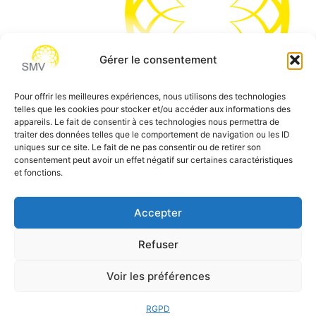
Gérer le consentement
Pour offrir les meilleures expériences, nous utilisons des technologies
telles que les cookies pour stocker et/ou accéder aux informations des
SMV permet de vous aider à gagner du temps et vous
appareils. Le fait de consentir à ces technologies nous permettra de
traiter des données telles que le comportement de navigation ou les ID
permettre de vous concentrer sur l’essentiel de votre
uniques sur ce site. Le fait de ne pas consentir ou de retirer son
métier
consentement peut avoir un effet négatif sur certaines caractéristiques
et fonctions.
Siège social:
7 allée des Atlantes – 28000 Chartres
Téléphone:
0 805 69 64 75 / 02 37 34 04 04
Accepter
Email:
contact@smvformation.fr
Refuser
Création & Hébergement Web Cloud par
Heberg-24
Voir les préférences
RGPD