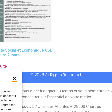
té Social et Economique CSE
ure 2 jours
suite
© 2026 All Rights Reserved.
 permet de vous aider à gagner du temps et vous permettre de 
s que les
de consentir
concentrer sur l’essentiel de votre métier
mportement
 retirer son
Siège social:
7 allée des Atlantes – 28000 Chartres
onctions.