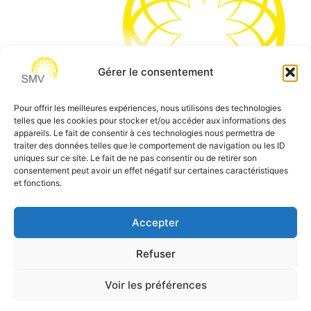
Gérer le consentement
Pour offrir les meilleures expériences, nous utilisons des technologies
telles que les cookies pour stocker et/ou accéder aux informations des
SMV permet de vous aider à gagner du temps et vous
appareils. Le fait de consentir à ces technologies nous permettra de
traiter des données telles que le comportement de navigation ou les ID
permettre de vous concentrer sur l’essentiel de votre
uniques sur ce site. Le fait de ne pas consentir ou de retirer son
métier
consentement peut avoir un effet négatif sur certaines caractéristiques
et fonctions.
Siège social:
7 allée des Atlantes – 28000 Chartres
Téléphone:
0 805 69 64 75 / 02 37 34 04 04
Accepter
Email:
contact@smvformation.fr
Refuser
Création & Hébergement Web Cloud par
Heberg-24
Voir les préférences