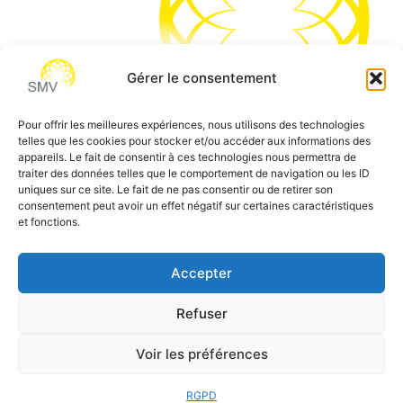
Gérer le consentement
Pour offrir les meilleures expériences, nous utilisons des technologies
telles que les cookies pour stocker et/ou accéder aux informations des
SMV permet de vous aider à gagner du temps et vous
appareils. Le fait de consentir à ces technologies nous permettra de
traiter des données telles que le comportement de navigation ou les ID
permettre de vous concentrer sur l’essentiel de votre
uniques sur ce site. Le fait de ne pas consentir ou de retirer son
métier
consentement peut avoir un effet négatif sur certaines caractéristiques
et fonctions.
Siège social:
7 allée des Atlantes – 28000 Chartres
Téléphone:
0 805 69 64 75 / 02 37 34 04 04
Accepter
Email:
contact@smvformation.fr
Refuser
Création & Hébergement Web Cloud par
Heberg-24
Voir les préférences
RGPD