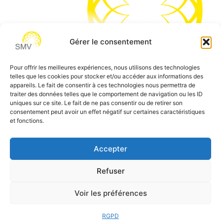
Gérer le consentement
Pour offrir les meilleures expériences, nous utilisons des technologies
telles que les cookies pour stocker et/ou accéder aux informations des
SMV permet de vous aider à gagner du temps et vous
appareils. Le fait de consentir à ces technologies nous permettra de
traiter des données telles que le comportement de navigation ou les ID
permettre de vous concentrer sur l’essentiel de votre
uniques sur ce site. Le fait de ne pas consentir ou de retirer son
métier
consentement peut avoir un effet négatif sur certaines caractéristiques
et fonctions.
Siège social:
7 allée des Atlantes – 28000 Chartres
Téléphone:
0 805 69 64 75 / 02 37 34 04 04
Accepter
Email:
contact@smvformation.fr
Refuser
Création & Hébergement Web Cloud par
Heberg-24
Voir les préférences
RGPD