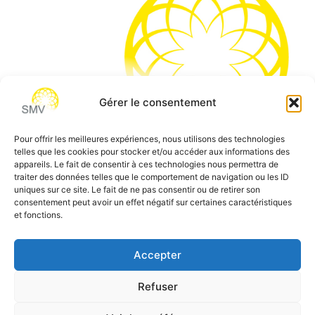
Gérer le consentement
Pour offrir les meilleures expériences, nous utilisons des technologies
telles que les cookies pour stocker et/ou accéder aux informations des
SMV permet de vous aider à gagner du temps et vous
appareils. Le fait de consentir à ces technologies nous permettra de
traiter des données telles que le comportement de navigation ou les ID
permettre de vous concentrer sur l’essentiel de votre
uniques sur ce site. Le fait de ne pas consentir ou de retirer son
métier
consentement peut avoir un effet négatif sur certaines caractéristiques
et fonctions.
Siège social:
7 allée des Atlantes – 28000 Chartres
Téléphone:
0 805 69 64 75 / 02 37 34 04 04
Accepter
Email:
contact@smvformation.fr
Refuser
Création & Hébergement Web Cloud par
Heberg-24