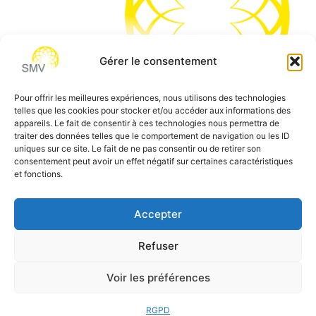
Gérer le consentement
Pour offrir les meilleures expériences, nous utilisons des technologies
telles que les cookies pour stocker et/ou accéder aux informations des
SMV permet de vous aider à gagner du temps et vous
appareils. Le fait de consentir à ces technologies nous permettra de
traiter des données telles que le comportement de navigation ou les ID
permettre de vous concentrer sur l’essentiel de votre
uniques sur ce site. Le fait de ne pas consentir ou de retirer son
métier
consentement peut avoir un effet négatif sur certaines caractéristiques
et fonctions.
Siège social:
7 allée des Atlantes – 28000 Chartres
Téléphone:
0 805 69 64 75 / 02 37 34 04 04
Accepter
Email:
contact@smvformation.fr
Refuser
Création & Hébergement Web Cloud par
Heberg-24
Voir les préférences
RGPD