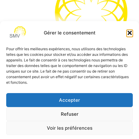
Gérer le consentement
Pour offrir les meilleures expériences, nous utilisons des technologies
telles que les cookies pour stocker et/ou accéder aux informations des
SMV permet de vous aider à gagner du temps et vous
appareils. Le fait de consentir à ces technologies nous permettra de
traiter des données telles que le comportement de navigation ou les ID
permettre de vous concentrer sur l’essentiel de votre
uniques sur ce site. Le fait de ne pas consentir ou de retirer son
métier
consentement peut avoir un effet négatif sur certaines caractéristiques
et fonctions.
Siège social:
7 allée des Atlantes – 28000 Chartres
Téléphone:
0 805 69 64 75 / 02 37 34 04 04
Accepter
Email:
contact@smvformation.fr
Refuser
Création & Hébergement Web Cloud par
Heberg-24
Voir les préférences