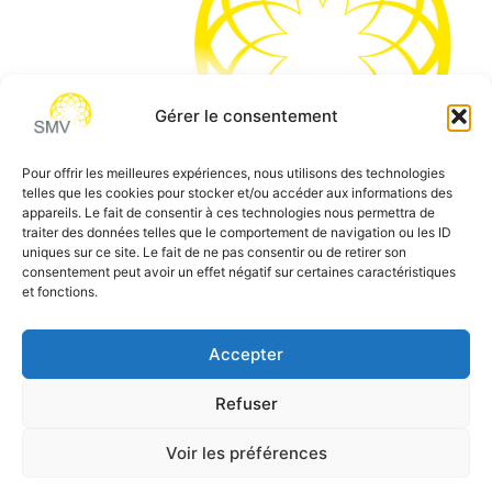
Gérer le consentement
Pour offrir les meilleures expériences, nous utilisons des technologies
telles que les cookies pour stocker et/ou accéder aux informations des
SMV permet de vous aider à gagner du temps et vous
appareils. Le fait de consentir à ces technologies nous permettra de
traiter des données telles que le comportement de navigation ou les ID
permettre de vous concentrer sur l’essentiel de votre
uniques sur ce site. Le fait de ne pas consentir ou de retirer son
métier
consentement peut avoir un effet négatif sur certaines caractéristiques
et fonctions.
Siège social:
7 allée des Atlantes – 28000 Chartres
Téléphone:
0 805 69 64 75 / 02 37 34 04 04
Accepter
Email:
contact@smvformation.fr
Refuser
Création & Hébergement Web Cloud par
Heberg-24
Voir les préférences