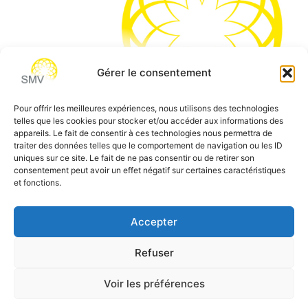
Gérer le consentement
Pour offrir les meilleures expériences, nous utilisons des technologies
telles que les cookies pour stocker et/ou accéder aux informations des
SMV permet de vous aider à gagner du temps et vous
appareils. Le fait de consentir à ces technologies nous permettra de
traiter des données telles que le comportement de navigation ou les ID
permettre de vous concentrer sur l’essentiel de votre
uniques sur ce site. Le fait de ne pas consentir ou de retirer son
métier
consentement peut avoir un effet négatif sur certaines caractéristiques
et fonctions.
Siège social:
7 allée des Atlantes – 28000 Chartres
Téléphone:
0 805 69 64 75 / 02 37 34 04 04
Accepter
Email:
contact@smvformation.fr
Refuser
Création & Hébergement Web Cloud par
Heberg-24
Voir les préférences