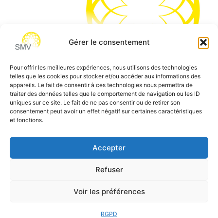
Gérer le consentement
Pour offrir les meilleures expériences, nous utilisons des technologies
telles que les cookies pour stocker et/ou accéder aux informations des
SMV permet de vous aider à gagner du temps et vous
appareils. Le fait de consentir à ces technologies nous permettra de
traiter des données telles que le comportement de navigation ou les ID
permettre de vous concentrer sur l’essentiel de votre
uniques sur ce site. Le fait de ne pas consentir ou de retirer son
métier
consentement peut avoir un effet négatif sur certaines caractéristiques
et fonctions.
Siège social:
7 allée des Atlantes – 28000 Chartres
Téléphone:
0 805 69 64 75 / 02 37 34 04 04
Accepter
Email:
contact@smvformation.fr
Refuser
Création & Hébergement Web Cloud par
Heberg-24
Voir les préférences
RGPD