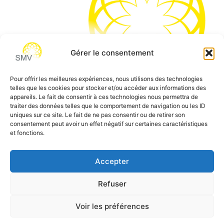
Gérer le consentement
Pour offrir les meilleures expériences, nous utilisons des technologies
telles que les cookies pour stocker et/ou accéder aux informations des
SMV permet de vous aider à gagner du temps et vous
appareils. Le fait de consentir à ces technologies nous permettra de
traiter des données telles que le comportement de navigation ou les ID
permettre de vous concentrer sur l’essentiel de votre
uniques sur ce site. Le fait de ne pas consentir ou de retirer son
métier
consentement peut avoir un effet négatif sur certaines caractéristiques
et fonctions.
Siège social:
7 allée des Atlantes – 28000 Chartres
Téléphone:
0 805 69 64 75 / 02 37 34 04 04
Accepter
Email:
contact@smvformation.fr
Refuser
Création & Hébergement Web Cloud par
Heberg-24
Voir les préférences