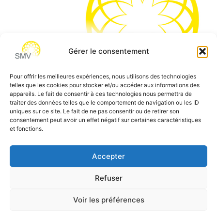
Gérer le consentement
Pour offrir les meilleures expériences, nous utilisons des technologies
telles que les cookies pour stocker et/ou accéder aux informations des
SMV permet de vous aider à gagner du temps et vous
appareils. Le fait de consentir à ces technologies nous permettra de
traiter des données telles que le comportement de navigation ou les ID
permettre de vous concentrer sur l’essentiel de votre
uniques sur ce site. Le fait de ne pas consentir ou de retirer son
métier
consentement peut avoir un effet négatif sur certaines caractéristiques
et fonctions.
Siège social:
7 allée des Atlantes – 28000 Chartres
Téléphone:
0 805 69 64 75 / 02 37 34 04 04
Accepter
Email:
contact@smvformation.fr
Refuser
Création & Hébergement Web Cloud par
Heberg-24
Voir les préférences