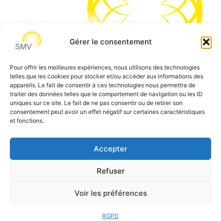
Gérer le consentement
Pour offrir les meilleures expériences, nous utilisons des technologies
telles que les cookies pour stocker et/ou accéder aux informations des
SMV permet de vous aider à gagner du temps et vous
appareils. Le fait de consentir à ces technologies nous permettra de
traiter des données telles que le comportement de navigation ou les ID
permettre de vous concentrer sur l’essentiel de votre
uniques sur ce site. Le fait de ne pas consentir ou de retirer son
métier
consentement peut avoir un effet négatif sur certaines caractéristiques
et fonctions.
Siège social:
7 allée des Atlantes – 28000 Chartres
Téléphone:
0 805 69 64 75 / 02 37 34 04 04
Accepter
Email:
contact@smvformation.fr
Refuser
Création & Hébergement Web Cloud par
Heberg-24
Voir les préférences
RGPD