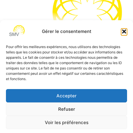
Gérer le consentement
Pour offrir les meilleures expériences, nous utilisons des technologies
telles que les cookies pour stocker et/ou accéder aux informations des
SMV permet de vous aider à gagner du temps et vous
appareils. Le fait de consentir à ces technologies nous permettra de
traiter des données telles que le comportement de navigation ou les ID
permettre de vous concentrer sur l’essentiel de votre
uniques sur ce site. Le fait de ne pas consentir ou de retirer son
métier
consentement peut avoir un effet négatif sur certaines caractéristiques
et fonctions.
Siège social:
7 allée des Atlantes – 28000 Chartres
Téléphone:
0 805 69 64 75 / 02 37 34 04 04
Accepter
Email:
contact@smvformation.fr
Refuser
Création & Hébergement Web Cloud par
Heberg-24
Voir les préférences